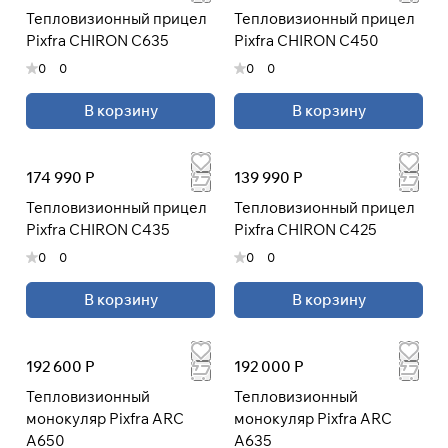
PIXFRA&nbsp;. Мы работаем с официальными
Тепловизионный прицел
Тепловизионный прицел
дистрибьюторами на прямую без посредников,
Pixfra CHIRON C635
Pixfra CHIRON C450
благодаря чему у нас отличные цены, и огромный
0
0
0
0
выбор продукции PIXFRA&nbsp;.&nbsp;&nbsp;
PIXFRA&nbsp;производит тепловизионные
В корзину
В корзину
приборы отличного качества по доступным ценам
174 990 Р
139 990 Р
Тепловизионный прицел
Тепловизионный прицел
Pixfra CHIRON C435
Pixfra CHIRON C425
0
0
0
0
В корзину
В корзину
192 600 Р
192 000 Р
Тепловизионный
Тепловизионный
монокуляр Pixfra ARC
монокуляр Pixfra ARC
A650
A635