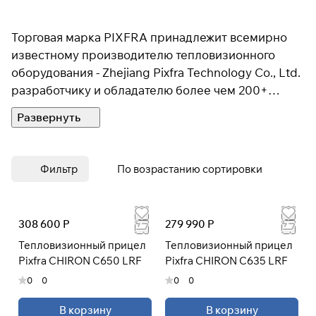
Торговая марка PIXFRA принадлежит всемирно
известному производителю тепловизионного
оборудования - Zhejiang Pixfra Technology Co., Ltd.
разработчику и обладателю более чем 200+
патентов в области тепловидения. PIXFRA — это
воплощение инновационного подхода в области
тепловизионных технологий, где каждая деталь
продумана до совершенства. Бренд, который с
Фильтр
По возрастанию сортировки
гордостью демонстрирует мощь и точность своих
устройств, предлагает тепловизионные
монокуляры, прицелы и модули, способные
308 600 Р
279 990 Р
удовлетворить даже самых требовательных
Тепловизионный прицел
Тепловизионный прицел
пользователей
Pixfra CHIRON C650 LRF
Pixfra CHIRON C635 LRF
0
0
0
0
Секрет успеха PIXFRA кроется в использовании
передовых технологий, таких как
В корзину
В корзину