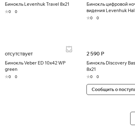
Бинокль Levenhuk Travel 8x21
Бинокль цифровой но
видения Levenhuk Hal
0
0
0
0
отсутствует
2 590 Р
Бинокль Veber ED 10x42 WP
Бинокль Discovery Bas
green
8x21
0
0
0
0
Сообщить о поступ