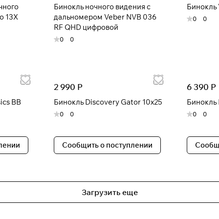
чного
Бинокль ночного видения с
Бинокль 
o 13X
дальномером Veber NVB 036
Получайте товар
выбранный способом
0
0
RF QHD цифровой
0
0
Оставшиеся
75
% будут
списываться
с вашей карты
по
25
%
каждые 2 недели
2 990 Р
6 390 Р
* При оплате через
ПЛАЙТ
скидки по купонам не
ics BB
Бинокль Discovery Gator 10x25
Бинокль 
применяются.
0
0
0
0
лении
Сообщить о поступлении
Сообщ
Подробнее
об оплате Плайтом
Загрузить еще
25
раз в 2