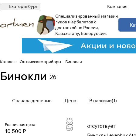
Екатеринбург
Компания
Специализированный магазин
луков и арбалетов с
Ка
доставкой по России,
Казахстану, Белоруссии.
Каталог
Оптические приборы
Бинокли
Бинокли
26
Сначала дешевые
Цена
В наличии
(
1
)
Розничная цена
отсутствует
10 500 Р
Бинокль Levenhuk At