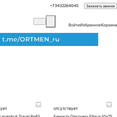
+73432264045
Заказать звонок
Войти
Избранное
Корзина
Закрыть
вует
отсутствует
Levenhuk Travel 8x40
Бинокль Discovery Elbrus 10x25