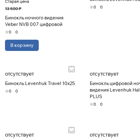
Старая цена
0
0
13 500 Р
Бинокль ночного видения
Veber NVB 007 цифровой
0
0
В корзину
отсутствует
отсутствует
Бинокль Levenhuk Travel 10x25
Бинокль цифровой но
видения Levenhuk Hal
0
0
PLUS
0
0
отсутствует
отсутствует