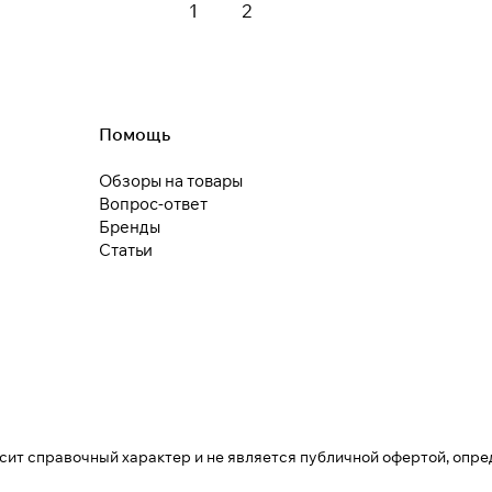
1
2
недели
Остались вопросы?
8 800 302-02-51
plait.ru
Помощь
Обзоры на товары
Вопрос-ответ
раз в 2 недели
Бренды
Статьи
осит справочный характер и не является публичной офертой, опре