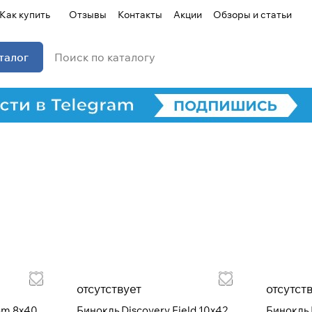
Как купить
Отзывы
Контакты
Акции
Обзоры и статьи
талог
отсутствует
отсутст
Для клиентов всех банков
om 8x40
Бинокль Discovery Field 10x42
Бинокль 