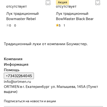
Акция
отсутствует
отсутствует
При оформлении заказа
Лук традиционный
Лук традиционный
выберите метод оплаты
ПЛАЙТ
Bowmaster Rebel
BowMaster Black Bear
0
0
5
1
Оплачивайте сегодня только
25
%
картой любого банка
Традиционный луки от компании Боумастер.
Получайте товар
выбранный способом
Компания
Информация
Оставшиеся
75
% будут
Помощь
списываться
с вашей карты
+73432264045
по
25
%
каждые 2 недели
info@ortmen.ru
ORTMEN в г. Екатеринбург ул. Малышева, 145А (Пункт
выдачи)
* При оплате через
ПЛАЙТ
скидки по купонам не
Подписаться
на новости и акции
применяются.