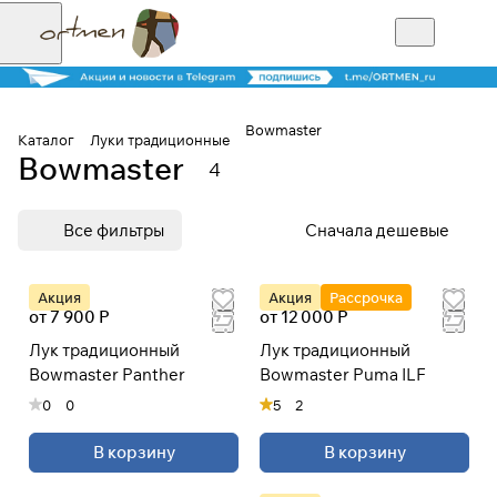
Bowmaster
Каталог
Луки традиционные
Bowmaster
4
Для клиентов всех банков
Все фильтры
Сначала дешевые
Разбейте
оплату на части
Акция
Акция
Рассрочка
от 7 900 Р
от 12 000 Р
Лук традиционный
Лук традиционный
Сегодня
Bowmaster Panther
Bowmaster Puma ILF
25
%
0
0
5
2
В корзину
В корзину
Добавляйте товары
в корзину