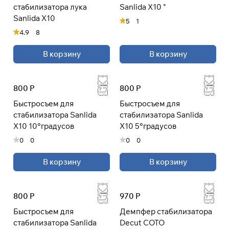
стабилизатора лука
Sanlida X10 "
Sanlida X10
5
1
4.9
8
Подробнее
об оплате Плайтом
В корзину
В корзину
800 Р
800 Р
Остались вопросы?
25
Быстросъем для
Быстросъем для
8 800 302-02-51
раз в 2
стабилизатора Sanlida
стабилизатора Sanlida
plait.ru
недели
X10 10°градусов
X10 5°градусов
0
0
0
0
В корзину
В корзину
800 Р
970 Р
Быстросъем для
Демпфер стабилизатора
стабилизатора Sanlida
Decut COTO