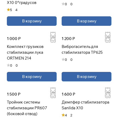
X10 0°градусов
0
0
раз в 2 недели
5
4
В корзину
В корзину
1 000 Р
1 200 Р
Комплект грузиков
Виброгаситель для
стабилизации лука
стабилизатора TP625
ORTMEN 214
0
0
0
0
В корзину
В корзину
1 500 Р
1 600 Р
Тройник системы
Демпфер стабилизатора
стабилизации PR607
Sanlida X10
(боковой отвод)
4
2