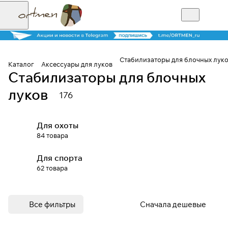
Стабилизаторы для блочных лук
Каталог
Аксессуары для луков
Стабилизаторы для блочных
Для клиентов всех банков
луков
176
Разбейте
оплату на части
Для охоты
84 товара
Для спорта
Сегодня
62 товара
25
%
Все фильтры
Сначала дешевые
Добавляйте товары
в корзину