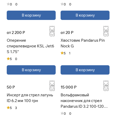
0
0
0
0
В корзину
В корзину
от 2 200 Р
от 20 Р
Оперение
Хвостовик Pandarus Pin
спиралевидное KSL Jet6
Nock G
S 1.75"
5
1
5
0
В корзину
В корзину
50 Р
15 000 Р
Инсерт для стрел латунь
Вольфрамовый
ID 6.2 мм 100 грн
наконечник для стрел
Pandarus ID 3.2 100-120
5
3
грн 4.8 мм
0
0