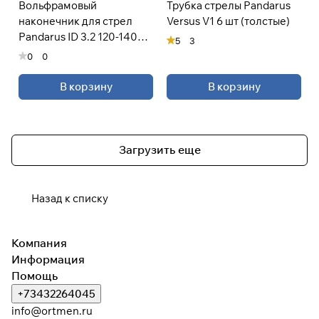
Вольфрамовый
Трубка стрелы Pandarus
наконечник для стрел
Versus V1 6 шт (толстые)
Pandarus ID 3.2 120-140
5
3
грн 5.4 мм
0
0
В корзину
В корзину
Загрузить еще
Назад к списку
Компания
Информация
Помощь
+73432264045
info@ortmen.ru