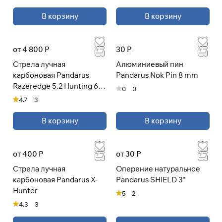
В корзину
В корзину
от 4 800 Р
30 Р
Стрела лучная
Алюминиевый пин
карбоновая Pandarus
Pandarus Nok Pin 8 mm
Razeredge 5.2 Hunting 6
0
0
шт
4.7
3
В корзину
В корзину
от 400 Р
от 30 Р
Стрела лучная
Оперение натуральное
карбоновая Pandarus X-
Pandarus SHIELD 3"
Hunter
5
2
4.3
3