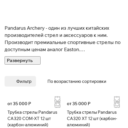
Pandarus Archery - один из лучших китайских
производителей стрел и аксессуаров к ним.
Производит премиальные спортивные стрелы по
доступным ценам аналог Easton.
Компания ORTMEN является официальным
дистрибьютором в России.&nbsp;
Фильтр
По возрастанию сортировки
от 35 000 Р
от 35 000 Р
Трубка стрелы Pandarus
Трубка стрелы Pandarus
CA320 COM-XT 12 шт
CA320 XT 12 шт (карбон-
(карбон-алюминий)
алюминий)