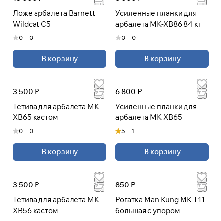
Ложе арбалета Barnett
Усиленные планки для
Wildcat C5
арбалета MK-XB86 84 кг
0
0
0
0
В корзину
В корзину
3 500 Р
6 800 Р
Тетива для арбалета MK-
Усиленные планки для
XB65 кастом
арбалета MK XB65
0
0
5
1
В корзину
В корзину
3 500 Р
850 Р
Тетива для арбалета MK-
Рогатка Man Kung MK-T11
XB56 кастом
большая с упором