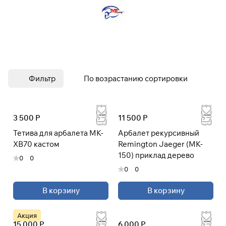
Фильтр
По возрастанию сортировки
3 500 Р
11 500 Р
Тетива для арбалета MK-
Арбалет рекурсивный
XB70 кастом
Remington Jaeger (MK-
150) приклад дерево
0
0
0
0
В корзину
В корзину
Акция
15 000 Р
6 000 Р