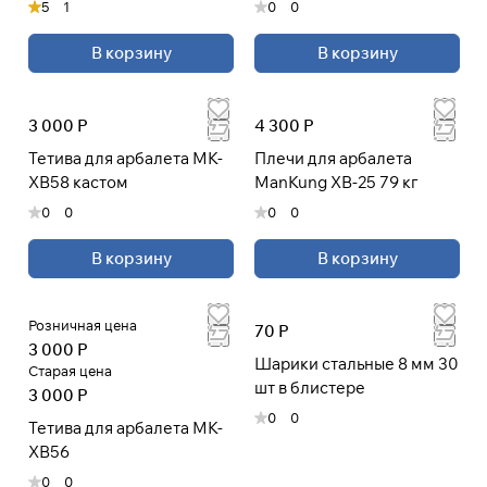
5
1
0
0
В корзину
В корзину
3 000 Р
4 300 Р
Тетива для арбалета MK-
Плечи для арбалета
XB58 кастом
ManKung XB-25 79 кг
0
0
0
0
В корзину
В корзину
Розничная цена
70 Р
3 000 Р
Шарики стальные 8 мм 30
Старая цена
шт в блистере
3 000 Р
0
0
Тетива для арбалета MK-
XB56
0
0