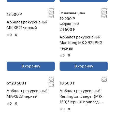
Розничная цена
13 500 Р
19 900 Р
Арбалет рекурсивный
Старая цена
MK-XB21 черный
24 500 Р
0
0
Арбалет рекурсивный
Man Kung MK-XB21 PKG
черный
0
0
В корзину
В корзину
от 20 500 Р
10 500 Р
Арбалет рекурсивный
Арбалет рекурсивный
MK-XB23 черный
Remington Jaeger (MK-
150) Черный приклад
0
0
пластик
0
0