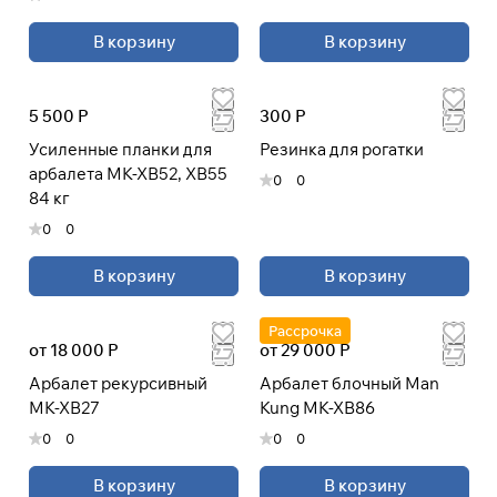
В корзину
В корзину
5 500 Р
300 Р
Усиленные планки для
Резинка для рогатки
арбалета MK-XB52, XB55
0
0
84 кг
0
0
В корзину
В корзину
Рассрочка
от 18 000 Р
от 29 000 Р
Арбалет рекурсивный
Арбалет блочный Man
MK-XB27
Kung MK-XB86
0
0
0
0
В корзину
В корзину