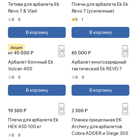
Тетива для арбалета Ek
Плечи для арбалета Ek Ek
Revo 7 & Vlad
Revo 7 (усиленные)
0
0
5
1
В корзину
В корзину
Акция
от 45 000 Р
65 000 Р
Арбалет блочный Ek
Арбалет многозарядный
Vulcan 400
тактический Ek REVO 7
0
0
0
0
В корзину
В корзину
19 300 Р
2 300 Р
Плечи для арбалета Ek
Планка прицельная EK
HEX 430 100 кг
Archery для арбалетов
Cobra ADDER и Siege 300
0
0