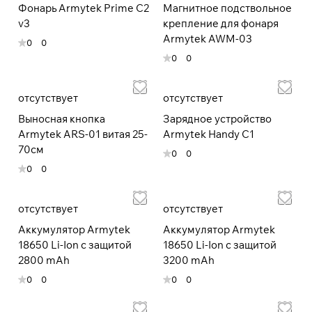
это отражение сути: армейские требования к
Фонарь Armytek Prime C2
Магнитное подствольное
надежности продукции и самые передовые
v3
крепление для фонаря
мировые технологии.
Armytek AWM-03
0
0
0
0
отсутствует
отсутствует
Выносная кнопка
Зарядное устройство
Armytek ARS-01 витая 25-
Armytek Handy C1
70см
0
0
0
0
отсутствует
отсутствует
Аккумулятор Armytek
Аккумулятор Armytek
18650 Li-Ion c защитой
18650 Li-Ion c защитой
2800 mAh
3200 mAh
0
0
0
0