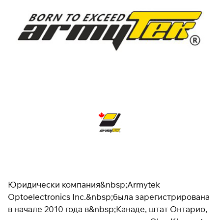
Юридически компания&nbsp;Armytek
Optoelectronics Inc.&nbsp;была зарегистрирована
в начале 2010 года в&nbsp;Канаде, штат Онтарио,