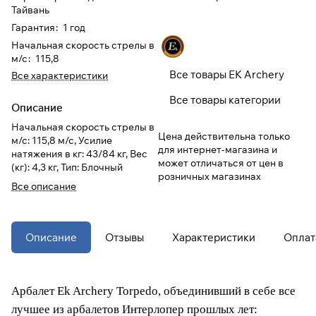
Тайвань
Гарантия
:
1 год
При оформлении заказа
Начальная скорость стрелы в
выберите метод оплаты
ПЛАЙТ
м/с
:
115,8
Все товары EK Archery
Все характеристики
Оплачивайте сегодня только
25
%
Все товары категории
картой любого банка
Описание
Начальная скорость стрелы в
Цена действительна только
м/с: 115,8 м/с, Усилие
Получайте товар
для интернет-магазина и
натяжения в кг: 43/84 кг, Вес
выбранный способом
может отличаться от цен в
(кг): 4,3 кг, Тип: Блочный
розничных магазинах
Все описание
Оставшиеся
75
% будут
списываться
с вашей карты
по
25
%
каждые 2 недели
Описание
Отзывы
Характеристики
Оплат
* При оплате через
ПЛАЙТ
скидки по купонам не
Арбалет
Ek Archery Torpedo
, объединивший в себе все
применяются.
лучшее из арбалетов Интерлопер прошлых лет: