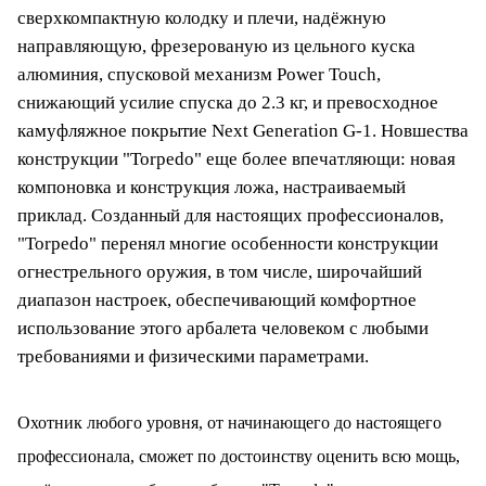
сверхкомпактную колодку и плечи, надёжную
направляющую, фрезерованую из цельного куска
алюминия, спусковой механизм Power Touch,
Подробнее
об оплате Плайтом
снижающий усилие спуска до 2.3 кг, и превосходное
камуфляжное покрытие Next Generation G-1. Новшества
конструкции "Torpedo" еще более впечатляющи: новая
компоновка и конструкция ложа, настраиваемый
Остались вопросы?
25
приклад. Созданный для настоящих профессионалов,
8 800 302-02-51
раз в 2
"Torpedo" перенял многие особенности конструкции
plait.ru
недели
огнестрельного оружия, в том числе, широчайший
диапазон настроек, обеспечивающий комфортное
использование этого арбалета человеком с любыми
требованиями и физическими параметрами.
Охотник любого уровня, от начинающего до настоящего
профессионала, сможет по достоинству оценить всю мощь,