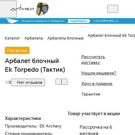
Арбалет блочный Ek Torp
Каталог
Арбалеты
Арбалеты блочные
Для клиентов всех банков
Рассрочка
Рассчитать
Арбалет блочный
доставку
Разбейте
Ek Torpedo (Тактик)
Нашли дешевле?
оплату на части
0
Нет отзывов
Хочу в подарок
Гарантия
Сегодня
25
%
Товар участвует в акции
Характеристики
Добавляйте товары
Производитель
:
EK Archery
Рассрочка на 6
в корзину
месяцев
Страна производитель
: