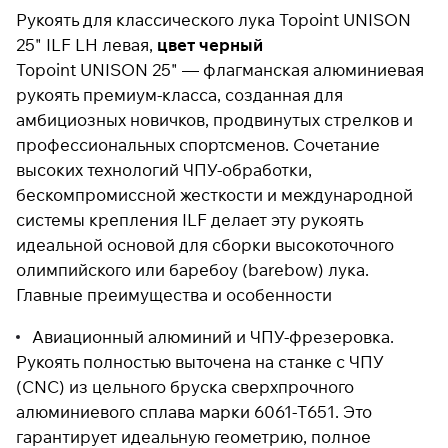
Рукоять для классического лука Topoint UNISON
25" ILF LH левая,
цвет черный
Topoint UNISON 25" — флагманская алюминиевая
Подробнее
об оплате Плайтом
рукоять премиум-класса, созданная для
амбициозных новичков, продвинутых стрелков и
профессиональных спортсменов. Сочетание
высоких технологий ЧПУ-обработки,
Остались вопросы?
25
бескомпромиссной жесткости и международной
8 800 302-02-51
раз в 2
системы крепления ILF делает эту рукоять
plait.ru
недели
идеальной основой для сборки высокоточного
олимпийского или баребоу (barebow) лука.
Главные преимущества и особенности
Авиационный алюминий и ЧПУ-фрезеровка.
Рукоять полностью выточена на станке с ЧПУ
(CNC) из цельного бруска сверхпрочного
алюминиевого сплава марки 6061-T651. Это
гарантирует идеальную геометрию, полное