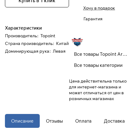
Купить в 1 клик
Хочу в подарок
При оформлении заказа
Гарантия
выберите метод оплаты
ПЛАЙТ
Характеристики
Производитель
:
Topoint
Оплачивайте сегодня только
25
%
Страна производитель
:
Китай
картой любого банка
Доминирующая рука
:
Левая
Все товары Topoint Archery
Получайте товар
Все товары категории
выбранный способом
Цена действительна только
для интернет-магазина и
Оставшиеся
75
% будут
может отличаться от цен в
списываться
с вашей карты
розничных магазинах
по
25
%
каждые 2 недели
* При оплате через
ПЛАЙТ
Описание
Отзывы
Оплата
Доставка
скидки по купонам не
применяются.