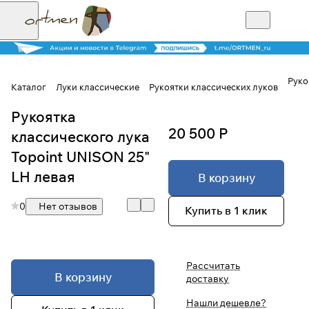
Руко
Каталог
Луки классические
Рукоятки классических луков
Рукоятка
Для клиентов всех банков
20 500 Р
классического лука
Разбейте
Topoint UNISON 25"
оплату на части
LH левая
В корзину
0
Нет отзывов
Купить в 1 клик
Сегодня
25
%
Рассчитать
В корзину
доставку
Добавляйте товары
в корзину
Нашли дешевле?