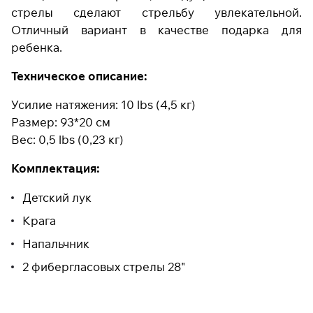
стрелы сделают стрельбу увлекательной.
Отличный вариант в качестве подарка для
ребенка.
Подробнее
об оплате Плайтом
Техническое описание:
Усилие натяжения: 10 lbs (4,5 кг)
Размер: 93*20 см
Остались вопросы?
25
Вес: 0,5 lbs (0,23 кг)
8 800 302-02-51
раз в 2
plait.ru
недели
Комплектация:
Детский лук
Крага
Напальчник
2 фибергласовых стрелы 28"