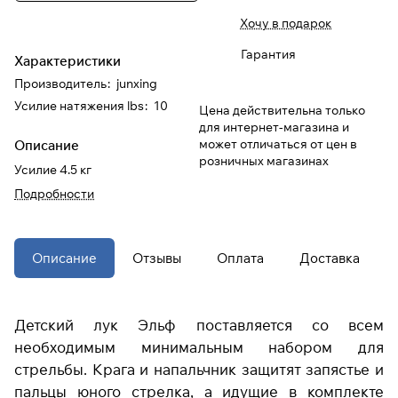
Хочу в подарок
При оформлении заказа
Гарантия
Характеристики
выберите метод оплаты
ПЛАЙТ
Производитель
:
junxing
Усилие натяжения lbs
:
10
Цена действительна только
Оплачивайте сегодня только
25
%
для интернет-магазина и
картой любого банка
может отличаться от цен в
Описание
розничных магазинах
Усилие 4.5 кг
Получайте товар
Подробности
выбранный способом
Оставшиеся
75
% будут
Описание
Отзывы
Оплата
Доставка
списываться
с вашей карты
по
25
%
каждые 2 недели
Детский лук Эльф поставляется со всем
* При оплате через
ПЛАЙТ
необходимым минимальным набором для
скидки по купонам не
стрельбы. Крага и напальчник защитят запястье и
применяются.
пальцы юного стрелка, а идущие в комплекте