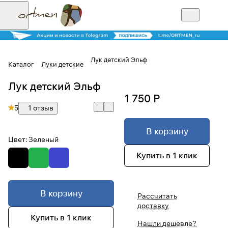
Лук детский Эльф
Каталог
Луки детские
Лук детский Эльф
Для клиентов всех банков
1 750 Р
5
1 отзыв
Разбейте
оплату на части
В корзину
Цвет:
Зеленый
Купить в 1 клик
Сегодня
25
%
В корзину
Рассчитать
доставку
Добавляйте товары
Купить в 1 клик
в корзину
Нашли дешевле?