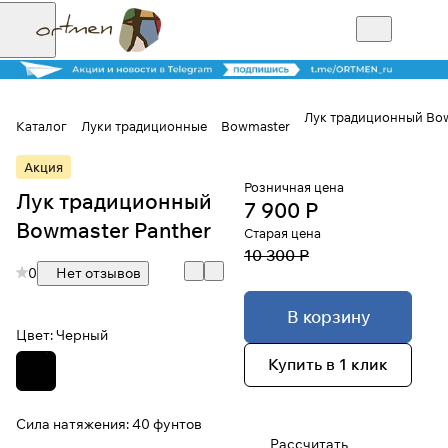
Лук традиционный Bow
Каталог
Луки традиционные
Bowmaster
Для клиентов всех банков
Акция
Розничная цена
Лук традиционный
7 900 Р
Разбейте
Bowmaster Panther
Старая цена
оплату на части
10 300 Р
0
Нет отзывов
В корзину
Сегодня
Цвет:
Черный
25
%
Купить в 1 клик
Добавляйте товары
Сила натяжения:
40 фунтов
в корзину
Рассчитать