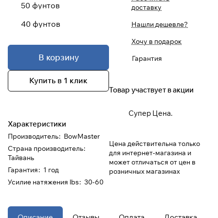
50 фунтов
доставку
При оформлении заказа
40 фунтов
Нашли дешевле?
выберите метод оплаты
ПЛАЙТ
Хочу в подарок
В корзину
Гарантия
Оплачивайте сегодня только
25
%
картой любого банка
Купить в 1 клик
Товар участвует в акции
Получайте товар
выбранный способом
Супер Цена.
Характеристики
Производитель
:
BowMaster
Оставшиеся
75
% будут
Цена действительна только
Страна производитель
:
списываться
с вашей карты
для интернет-магазина и
Тайвань
по
25
%
каждые 2 недели
может отличаться от цен в
Гарантия
:
1 год
розничных магазинах
Усилие натяжения lbs
:
30-60
* При оплате через
ПЛАЙТ
скидки по купонам не
применяются.
Описание
Отзывы
Оплата
Доставка