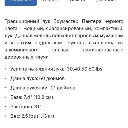
Подробнее
Традиционный лук Боумастер Пантера черного
об оплате Плайтом
цвета - мощный, сбалансированный, компактный,
лук. Данная модель подходит взрослым мужчинам
и крепким подросткам. Рукоять выполнена из
алюминиевого сплава, ламинированные
Остались вопросы?
25
деревянные плечи.
8 800 302-02-51
раз в 2
plait.ru
недели
Усилие натяжения лука: 30.40.50.60 lbs
Длина лука: 60 дюймов
Длина рукоятки: 21 дюймов
База: 7,4" (18,8 см)
Растяжка: 31"
Вес: 2,5 lbs (1,13 кг)