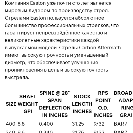
Компания Easton уже почти сто лет является
мировым лидером по производству стрел.
Стрелами Easton пользуется абсолютное
Подробнее
большинство профессиональных стрелков, что
об оплате Плайтом
гарантирует непревзойдённое качество и
великолепные характеристики каждой
выпускаемой модели. Стрелы Carbon Aftermath
имеют высокую прочность и уменьшенный
Остались вопросы?
25
8 800 302-02-51
диаметр, что обеспечивает улучшение
раз в 2 недели
plait.ru
проникновения в цель и высокую точность
выстрела.
SPINE @ 28″
RPS
BROAD
SHAFT
STOCK
SPAN
POINT
ADAP
SIZE
WEIGHT
LENGTH
DEFLECTION
O.D.
RING
GPI
INCHES
раз в 
IN INCHES
INCHES
GRAI
недели
400
8.8
0.400
31.25
9/32
BAR7
340
9.6
0.340
31.75
9/32
BAR7