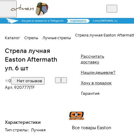
Стрела лучная Easton Aftermath
Каталог
Стрелы
Лучные стрелы
Стрела лучная
Для клиентов всех банков
Рассчитать
Easton Aftermath
доставку
Разбейте
уп. 6 шт
Нашли дешевле?
оплату на части
0
Нет отзывов
Хочу в подарок
Арт.
920777|TF
Гарантия
Сегодня
25
%
Характеристики
Добавляйте товары
Все товары Easton
Тип стрелы
:
Лучная
в корзину