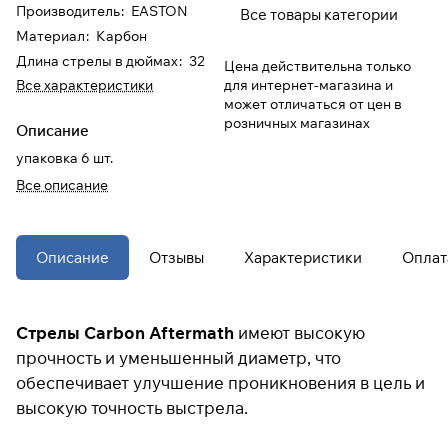
Производитель
:
EASTON
Все товары категории
Материал
:
Карбон
При оформлении заказа
Длина стрелы в дюймах
:
32
Цена действительна только
выберите метод оплаты
ПЛАЙТ
для интернет-магазина и
Все характеристики
может отличаться от цен в
розничных магазинах
Оплачивайте сегодня только
25
% картой люб
Описание
банка
упаковка 6 шт.
Все описание
Получайте товар
выбранный способом
Описание
Отзывы
Характеристики
Оплат
Оставшиеся
75
% будут
списываться
с вашей карты
по
25
%
каждые 2 недели
Стрелы Carbon Aftermath
имеют высокую
прочность и уменьшенный диаметр, что
обеспечивает улучшение проникновения в цель и
* При оплате через
ПЛАЙТ
высокую точность выстрела.
скидки по купонам не
применяются.