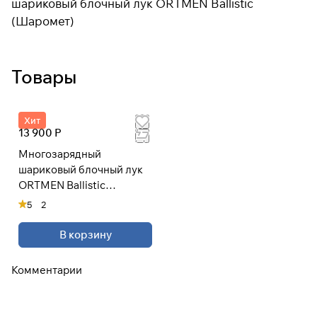
шариковый блочный лук ORTMEN Ballistic
(Шаромет)
Товары
Хит
13 900 Р
Многозарядный
шариковый блочный лук
ORTMEN Ballistic
(Шаромет)
5
2
В корзину
Комментарии